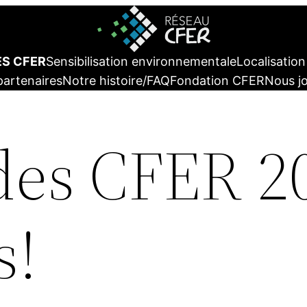
ES CFER
Sensibilisation environnementale
Localisatio
partenaires
Notre histoire/FAQ
Fondation CFER
Nous j
es CFER 2
s!