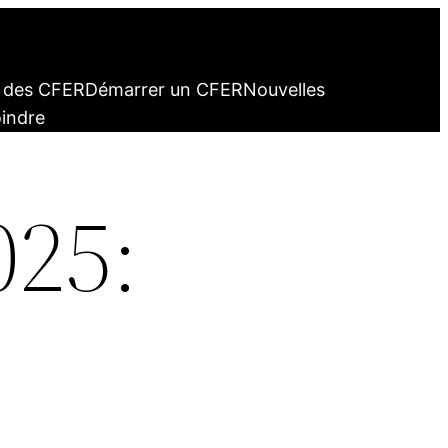
n des CFER
Démarrer un CFER
Nouvelles
oindre
025: