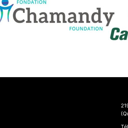
21
(Q
Té