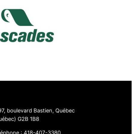
97, boulevard Bastien, Québec
uébec) G2B 1B8
léphone : 418-407-3380