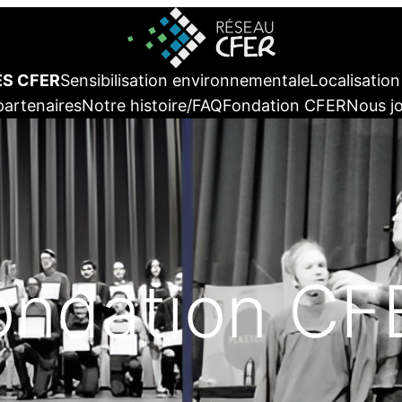
ES CFER
Sensibilisation environnementale
Localisatio
partenaires
Notre histoire/FAQ
Fondation CFER
Nous j
ondation CF