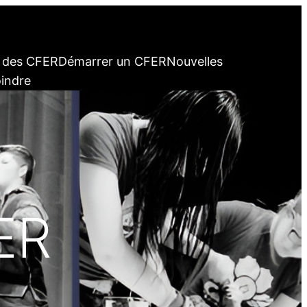
n des CFER
Démarrer un CFER
Nouvelles
oindre
ER