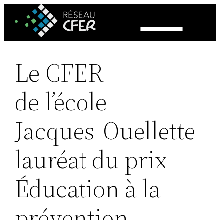
Aller
au
contenu
Le CFER
de l’école
Jacques-Ouellette
lauréat du prix
Éducation à la
prévention