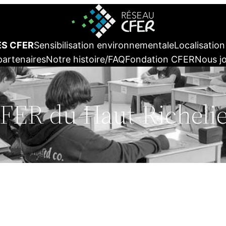
ES CFER
Sensibilisation environnementale
Localisatio
partenaires
Notre histoire/FAQ
Fondation CFER
Nous j
FER du Haut-Richeli
Équipe
Co
Direction
365, av