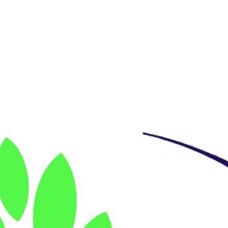
c) J2X 2P6
one :
450-347-1225
Poste :
one :
450-542-5423
Poste : (usine)
l :
cferhr@hotmail.com
: