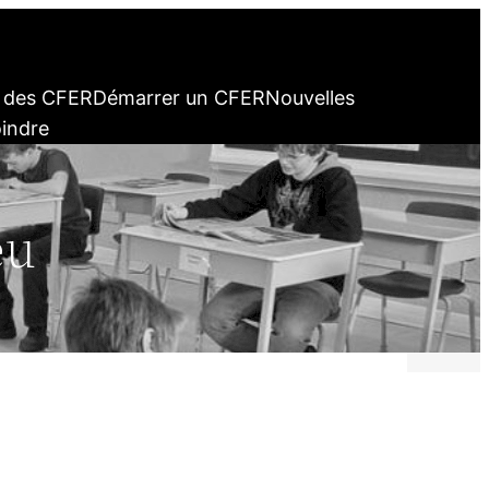
n des CFER
Démarrer un CFER
Nouvelles
oindre
eu
ordonnées
. Landry, Saint-Jean-sur-Richelieu