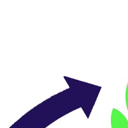
(Québe
Josée Milette
Téléph
Responsable de la caravane
Téléph
François Massé
Courrie
Poste 