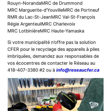
Rouyn-Noranda
MRC de Drummond
MRC Marguerite-d’Youville
MRC de Portneuf
RMR du Lac-St-Jean
MRC Val-St-François
Régie Argenteuil
MRC Charlevoix
MRC Lotbinière
MRC Haute-Yamaska
Si votre municipalité n’offre pas la solution
CFER pour le recyclage des appareils à piles
imbriquées, demandez aux responsables de
vos écocentres de contacter le Réseau au
418-407-3380 #2 ou à
info@reseaucfer.ca