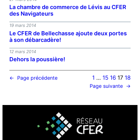
La chambre de commerce de Lévis au CFER
des Navigateurs
19 mars 2014
Le CFER de Bellechasse ajoute deux portes
à son débarcadère!
12 mars 2014
Dehors la poussière!
1
…
15
16
17
18
←
Page précédente
Page suivante
→