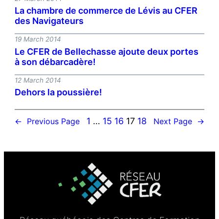
La chambre de commerce de Lévis au CFER
des Navigateurs
19 March 2014
Le CFER de Bellechasse ajoute deux portes
à son débarcadère!
12 March 2014
Dehors la poussière!
1
…
15
16
17
18
←
Previous Page
Next Page
→